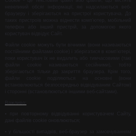
Cookie - це текстовий файл або файли, що містять
невеликий обсяг інформації, які надсилаються веб-
браузеру і зберігаються на пристрої користувача. До
таких пристроїв можна віднести комп'ютер, мобільний
телефон або інший пристрій, за допомогою якого
користувач відвідує Сайт.
Файли cookie можуть бути вічними (вони називаються
постійними файлами cookie) і зберігатися в комп'ютері,
поки користувач їх не видалить або тимчасовими (такі
файли cookie називаються сесійними), тобто
зберігаються тільки до закриття браузера. Крім того,
файли cookie поділяються на основні (вони
встановлюються безпосередньо відвідуваним Сайтом)
і сторонні (встановлюються іншими веб-сайтами).
Важливо:
• при повторному відвідуванні користувачем Сайту,
дані файлів cookie оновлюються;
• у більшості випадків, веб-браузер за замовчуванням