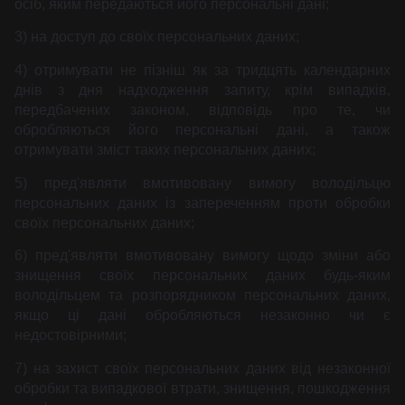
осіб, яким передаються його персональні дані;
3) на доступ до своїх персональних даних;
4) отримувати не пізніш як за тридцять календарних
днів з дня надходження запиту, крім випадків,
передбачених законом, відповідь про те, чи
обробляються його персональні дані, а також
отримувати зміст таких персональних даних;
5) пред'являти вмотивовану вимогу володільцю
персональних даних із запереченням проти обробки
своїх персональних даних;
6) пред'являти вмотивовану вимогу щодо зміни або
знищення своїх персональних даних будь-яким
володільцем та розпорядником персональних даних,
якщо ці дані обробляються незаконно чи є
недостовірними;
7) на захист своїх персональних даних від незаконної
обробки та випадкової втрати, знищення, пошкодження