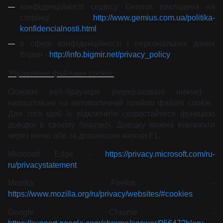
конфіденційності сервісу Gemius викладена на
сторінці
http://www.gemius.com.ua/politika-
konfidencialnosti.html
в сфері конфіденційності і персональних даних
Bigmir -
http://info.bigmir.net/privacy_policy
Управління файлами cookie:
Основні веб-браузери (перераховані нижче)
налаштовані на автоматичний прийом файлів cookie.
Для того щоб їх відключити скористайтеся функцією
довідки в своєму браузері. Довідку можна викликати
через меню або за допомогою кнопки F1.
Microsoft Edge -
https://privacy.microsoft.com/ru-
ru/privacystatement
Mozilla Firefox -
https://www.mozilla.org/ru/privacy/websites/#cookies
Google Chrome -