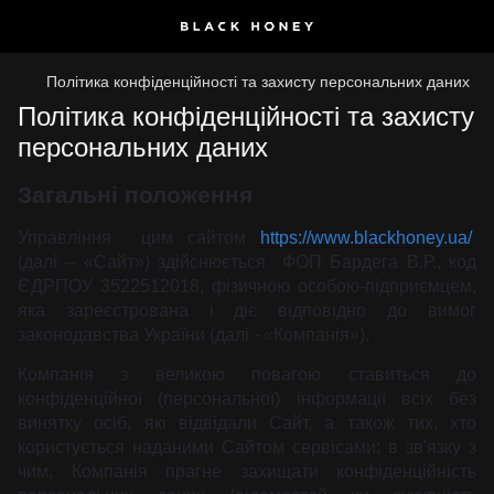
Політика конфіденційності та захисту персональних даних
Політика конфіденційності та захисту
персональних даних
Загальні положення
Управління цим сайтом
https://www.blackhoney.ua/
(далі – «Сайт») здійснюється ФОП Бардега В.Р., код
ЄДРПОУ 3522512018, фізичною особою-підприємцем,
яка зареєстрована і діє відповідно до вимог
законодавства України (далі - «Компанія»).
Компанія з великою повагою ставиться до
конфіденційної (персональної) інформації всіх без
винятку осіб, які відвідали Сайт, а також тих, хто
користується наданими Сайтом сервісами; в зв'язку з
чим, Компанія прагне захищати конфіденційність