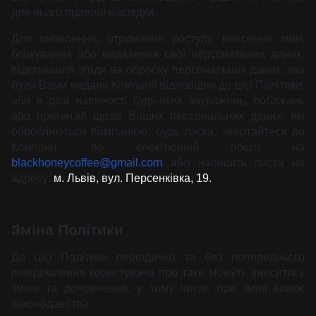
для нього правові наслідки.
Для оновлення, отримання доступу, внесення змін,
блокування або видалення свої персональних даних,
відкликання згоди на обробку персональних даних, яка
були Вами надана Компанії відповідно до цієї Політики,
або в разі наявності будь-яких зауважень, побажань
або претензій щодо Ваших персональних даних, які
обробляються Компанією, будь ласка, звертайтеся до
Компанії: по електронній пошті на
blackhoneycoffee@gmail.com
або напишіть листа на
адресу:
м. Львів, вул. Персенківка, 19.
Зміна Політики
До цієї Політики періодично та без попереднього
повідомлення користувача про таке можуть вноситись
зміни та доповнення, у тому числі, при зміні вимог
законодавства.