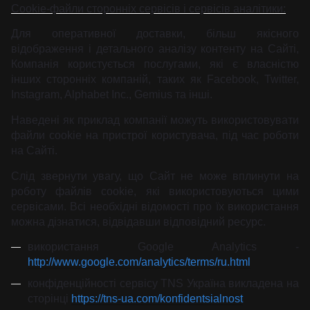
Cookie-файли сторонніх сервісів і сервісів аналітики:
Для оперативної доставки, більш якісного
відображення і детального аналізу контенту на Сайті,
Компанія користується послугами, які є власністю
інших сторонніх компаній, таких як Facebook, Twitter,
Instagram, Alphabet Inc., Gemius та інші.
Наведені як приклад компанії можуть використовувати
файли cookie на пристрої користувача, під час роботи
на Сайті.
Слід звернути увагу, що Сайт не може вплинути на
роботу файлів cookie, які використовуються цими
сервісами. Всі необхідні відомості про їх використання
можна дізнатися, відвідавши відповідний ресурс.
використання Google Analytics -
http://www.google.com/analytics/terms/ru.html
конфіденційності сервісу TNS Україна викладена на
сторінці
https://tns-ua.com/konfidentsialnost