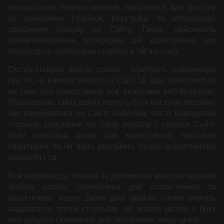
використанні певних сервісів, наприклад, для доступу
до захищених сторінок, реєстрації та авторизації,
здійснення пошуку по Сайту. Також, здійснюють
запам'ятовування попередніх дій користувача при
переході на попередню сторінку в тій же сесії.
Експлуатаційні файли cookie
-
агрегують інформацію
про те, як використовується Сайт. Ці дані зберігаються
на пристрої користувача між сеансами веб-браузера.
Прикладами таких даних можуть бути наступні метрики:
час перебування на Сайті, найбільш часто відвідувані
сторінки, розуміння які саме розділи і сервіси Сайту
були найбільш цікаві для користувача, наскільки
ефективна та чи інша рекламна та/або маркетингова
кампанія і т.д.
Вся інформація, зібрана за допомогою експлуатаційних
файлів cookie, призначена для статистичних та
аналітичних задач. Деякі дані файлів cookie можуть
надаватися третім сторонам, які мають дозвіл з боку
веб-ресурсу і виключно для зазначених вище цілей.