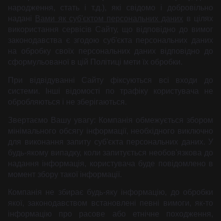
народження, стать і т.д.), які свідомо і добровільно
надані
Вами як суб'єктом персональних даних
в цілях
використання сервісів Сайту, що відповідно до вимог
законодавства є згодою суб'єкта персональних даних
на обробку своїх персональних даних відповідно до
сформульованої в цій Політиці мети їх обробки.
При відвідуванні Сайту фіксуються всі входи до
системи. Інші відомості по трафіку користувача не
обробляються і не зберігаються.
Звертаємо Вашу увагу: Компанія обмежується збором
мінімального обсягу інформації, необхідного виключно
для виконання запиту суб'єкта персональних даних. У
будь-якому випадку, коли запитується необов'язкова до
надання інформація, користувача буде повідомлено в
момент збору такої інформації.
Компанія не збирає будь-яку інформацію, до обробки
якої, законодавством встановлені певні вимоги, як-то
інформацію про расове або етнічне походження,