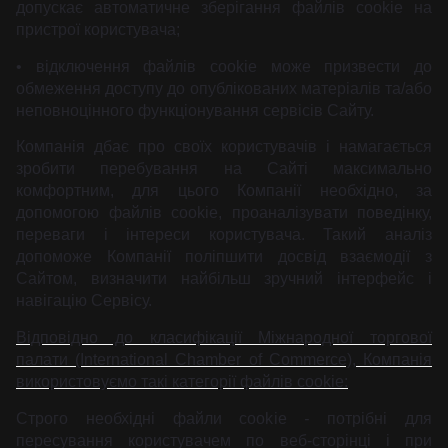
допускає автоматичне зберігання файлів cookie на
пристрої користувача;
• відключення файлів cookie може призвести до
обмеження доступу до опублікованих матеріалів та/або
неповноцінного функціонування сервісів Сайту.
Компанія дбає про своїх користувачів і намагається
зробити перебування на Сайті максимально
комфортним, для цього Компанії необхідно, за
допомогою файлів cookie, проаналізувати поведінку,
переваги і інтереси користувача. Такий аналіз
допоможе Компанії поліпшити досвід взаємодії з
Сайтом, визначити найбільш зручний інтерфейс і
навігацію Сервісу.
Відповідно до класифікації Міжнародної торгової
палати (International Chamber of Commerce), Компанія
використовуємо такі категорії файлів cookie:
Строго необхідні файли cookie
-
потрібні для
пересування користувачем по веб-сторінці і при