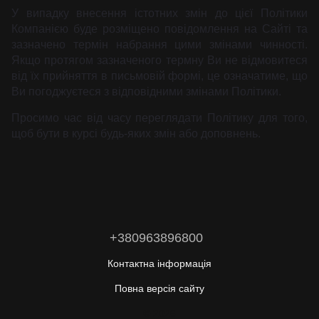
У випадку внесення істотних змін до цієї Політики
Компанією буде розміщено повідомлення на Сайті та
зазначено термін набрання цими змінами чинності.
Якщо протягом зазначеного термну Ви не відмовитеся
від їх прийняття в письмовій формі, це означатиме, що
Ви погоджуєтеся з відповідними змінами Політики.
Просимо час від часу переглядати Політику для того,
щоб бути в курсі будь-яких змін або доповнень.
+380963896800
Контактна інформація
Повна версія сайту
© 2026