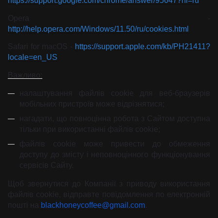
https://support.google.com/chrome/answer/95647?hl=ru
Opera -
http://help.opera.com/Windows/11.50/ru/cookies.html
Safari for macOS -
https://support.apple.com/kb/PH21411?
locale=en_US
Важливо:
налаштування файлів cookie для веб-браузерів
мобільних пристроїв може відрізнятися;
нагадати, що повноцінна робота з Сайтом доступна
тільки при використанні файлів cookie;
файлів cookie може привести до обмеження
доступу до змісту і неповноцінного функціонування
сервісів Сайту.
Щоб звернутися до Компанії з приводу використання
файлів cookie, відправте повідомлення по електронній
пошті на
blackhoneycoffee@gmail.com
.