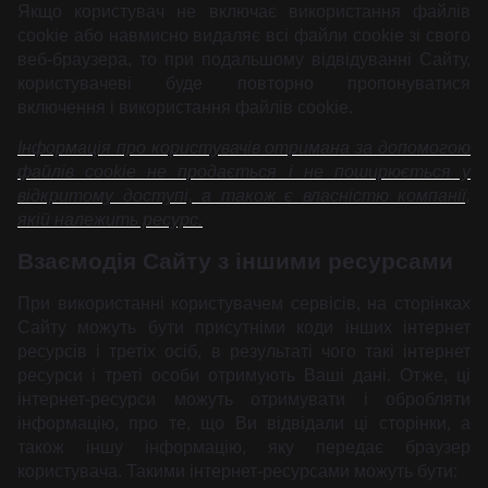
Якщо користувач не включає використання файлів
cookie або навмисно видаляє всі файли cookie зі свого
веб-браузера, то при подальшому відвідуванні Сайту,
користувачеві буде повторно пропонуватися
включення і використання файлів cookie.
Інформація про користувачів отримана за допомогою
файлів cookie не продається і не поширюється у
відкритому доступі, а також є власністю компанії,
якій належить ресурс.
Взаємодія Сайту з іншими ресурсами
При використанні користувачем сервісів, на сторінках
Сайту можуть бути присутніми коди інших інтернет
ресурсів і третіх осіб, в результаті чого такі інтернет
ресурси і треті особи отримують Ваші дані. Отже, ці
інтернет-ресурси можуть отримувати і обробляти
інформацію, про те, що Ви відвідали ці сторінки, а
також іншу інформацію, яку передає браузер
користувача. Такими інтернет-ресурсами можуть бути: