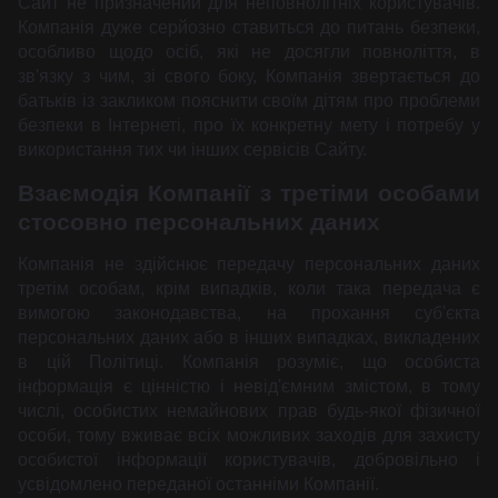
Сайт не призначений для неповнолітніх користувачів.
Компанія дуже серйозно ставиться до питань безпеки,
особливо щодо осіб, які не досягли повноліття, в
зв'язку з чим, зі свого боку, Компанія звертається до
батьків із закликом пояснити своїм дітям про проблеми
безпеки в Інтернеті, про їх конкретну мету і потребу у
використання тих чи інших сервісів Сайту.
Взаємодія Компанії з третіми особами
стосовно персональних даних
Компанія не здійснює передачу персональних даних
третім особам, крім випадків, коли така передача є
вимогою законодавства, на прохання суб'єкта
персональних даних або в інших випадках, викладених
в цій Політиці. Компанія розуміє, що особиста
інформація є цінністю і невід'ємним змістом, в тому
числі, особистих немайнових прав будь-якої фізичної
особи, тому вживає всіх можливих заходів для захисту
особистої інформації користувачів, добровільно і
усвідомлено переданої останніми Компанії.