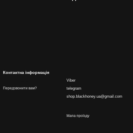
Контактна інформація
+380963896800
Viber
telegram
Передзвонити вам?
shop.blackhoney.ua@gmail.com
м. Львів проїзд Крива Липа, 3
Мапа проїзду