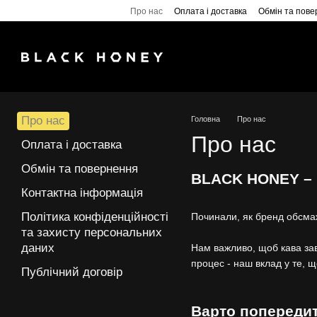
Перейти до основного контенту
Про нас
Оплата і доставка
Обмін та пов
Про нас
Головна
Про нас
Про нас
Оплата і доставка
Обмін та повернення
BLACK HONEY – ц
Контактна інформація
Політика конфіденційності
Починали, як бренд обсмаж
та захисту персональних
даних
Нам важливо, щоб кава за
процес - наш вклад у те, щ
Публічний договір
Варто попередит