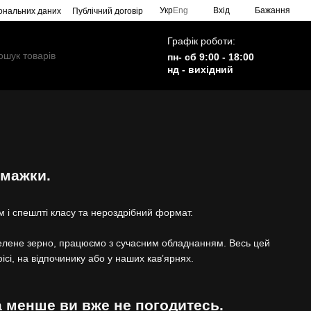
Укр
Eng
Вхід
Бажання
сональних даних
Публічний договір
Графік роботи:
пн- сб 9:00 - 18:00
нд - вихідний
смажки.
 і спешлті класу та нероздрібний формат.
елене зерно, працюємо з сучасним обладнанням. Весь цей
ісі, на відпочинику або у наших кавʼярнях.
а менше ви вже не погодитесь.