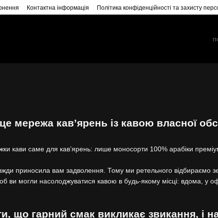
ернення
Контактна інформація
Політика конфіденційності та захисту пер
е мережа кав’ярень із кавою власної об
ки кави саме для кав’ярень: лише моносорти 100% арабіки преміум
вжди приносила вам задволення. Тому ми ретельного відбираємо з
об ви могли насолоджуватися кавою в будь-якому місці: вдома, у оф
и, що гарний смак викликає звикання, і н